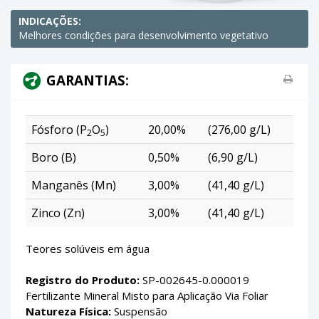
INDICAÇÕES:
Melhores condições para desenvolvimento vegetativo
GARANTIAS:
Fósforo (P
O
)
20,00%
(276,00 g/L)
2
5
Boro (B)
0,50%
(6,90 g/L)
Manganês (Mn)
3,00%
(41,40 g/L)
Zinco (Zn)
3,00%
(41,40 g/L)
Teores solúveis em água
Registro do Produto:
SP-002645-0.000019
Fertilizante Mineral Misto para Aplicação Via Foliar
Natureza Física:
Suspensão