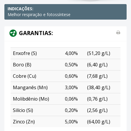
INDICAÇÕES:
Melhor respiração e fotossíntese
GARANTIAS:
Enxofre (S)
4,00%
(51,20 g/L)
Boro (B)
0,50%
(6,40 g/L)
Cobre (Cu)
0,60%
(7,68 g/L)
Manganês (Mn)
3,00%
(38,40 g/L)
Molibdênio (Mo)
0,06%
(0,76 g/L)
Silício (Si)
0,20%
(2,56 g/L)
Zinco (Zn)
5,00%
(64,00 g/L)