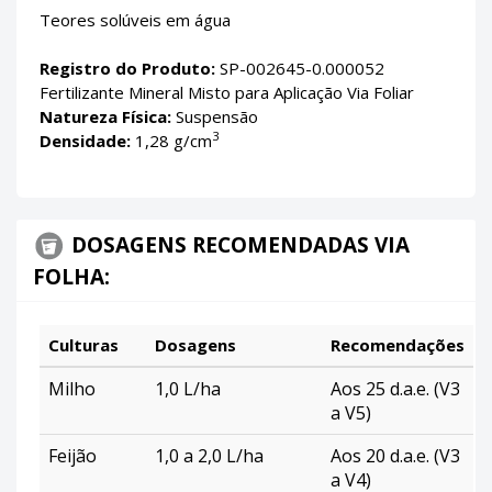
Teores solúveis em água
Registro do Produto:
SP-002645-0.000052
Fertilizante Mineral Misto para Aplicação Via Foliar
Natureza Física:
Suspensão
3
Densidade:
1,28 g/cm
DOSAGENS RECOMENDADAS VIA
FOLHA:
Culturas
Dosagens
Recomendações
Milho
1,0 L/ha
Aos 25 d.a.e. (V3
a V5)
Feijão
1,0 a 2,0 L/ha
Aos 20 d.a.e. (V3
a V4)