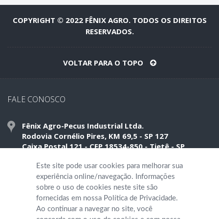
COPYRIGHT © 2022 FÊNIX AGRO. TODOS OS DIREITOS
RESERVADOS.
VOLTAR PARA O TOPO
FALE CONOSCO
Fênix Agro-Pecus Industrial Ltda.
Rodovia Cornélio Pires, KM 69,5 - SP 127
Caixa Postal 121 - CEP 18534-850 - Tietê - SP
Este site pode usar cookies para melhorar sua
Telefone: (15) 3285 5120
experiência online/navegação. Informações
sobre o uso de cookies neste site são
quimifol@quimifol.com.br
fornecidas em nossa Política de Privacidade.
Ao continuar a navegar no site, você