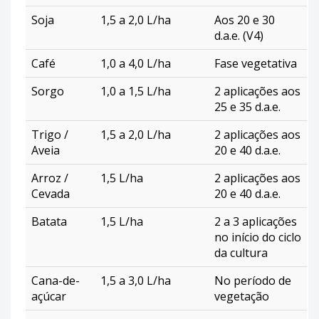
Soja
1,5 a 2,0 L/ha
Aos 20 e 30
d.a.e. (V4)
Café
1,0 a 4,0 L/ha
Fase vegetativa
Sorgo
1,0 a 1,5 L/ha
2 aplicações aos
25 e 35 d.a.e.
Trigo /
1,5 a 2,0 L/ha
2 aplicações aos
Aveia
20 e 40 d.a.e.
Arroz /
1,5 L/ha
2 aplicações aos
Cevada
20 e 40 d.a.e.
Batata
1,5 L/ha
2 a 3 aplicações
no início do ciclo
da cultura
Cana-de-
1,5 a 3,0 L/ha
No período de
açúcar
vegetação