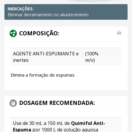
INDICAÇÕES:
Eliminar derramamento no abastecimento
Pre
COMPOSIÇÃO:
AGENTE ANTI-ESPUMANTE e
(100%
inertes
m/v)
Elimina a formação de espumas
DOSAGEM RECOMENDADA:
Use de 30 mL a 150 mL de
Quimifol Anti-
Espuma
por 1000 L de solução aquosa