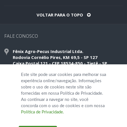
VOLTAR PARA O TOPO
FALE CONOSCO
Fênix Agro-Pecus Industrial Ltda.
Rodovia Cornélio Pires, KM 69,5 - SP 127
Caixa Postal 121 - CEP 18534-850 - Tietê - SP
Este site pode usar cookies para melhorar sua
Telefone: (15) 3285 5120
experiência online/navegação. Informações
sobre o uso de cookies neste site são
quimifol@quimifol.com.br
fornecidas em nossa Política de Privacidade.
Ao continuar a navegar no site, você
concorda com o uso de cookies e com nossa
Política de Privacidade.