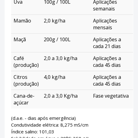
Uva
100g / 100L
Aplicações
semanais
Mamão
2,0 kg/ha
Aplicações
mensais
Maçã
200g / 100L
Aplicações a
cada 21 dias
Café
2,0 a 3,0 kg/ha
Aplicações a
(produção)
cada 45 dias
Citros
4,0 kg/ha
Aplicações a
(produção)
cada 45 dias
Cana-de-
2,0 a 3,0 Kg/ha
Fase vegetativa
açúcar
(d.a.e. - dias após emergência)
Condutividade elétrica: 8,275 mS/cm
Índice salino: 101,03